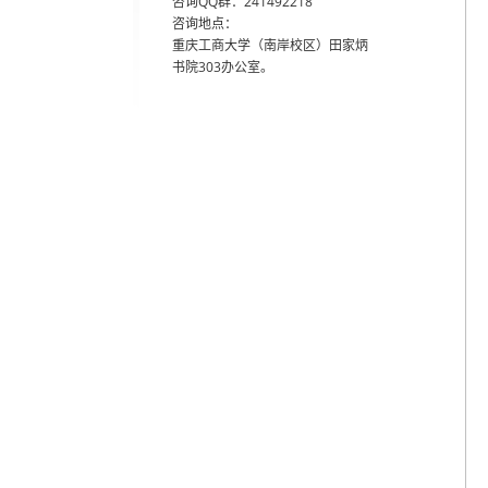
咨询QQ群：241492218
咨询地点：
重庆工商大学（南岸校区）田家炳
书院303办公室。