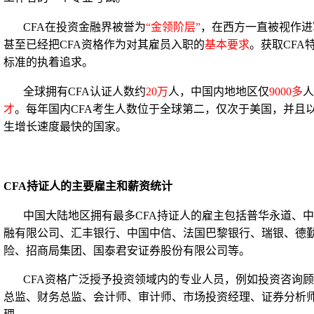
CFA在投资金融界被誉为
“金领阶层”
，在西方一直被视作进
甚至已经把
CFA资格作为对其雇员入职的
基本要求
。获取
CF
标准的执着追求。
全球拥有
CFA认证人数约
20
万
人，中国内地地区仅
9000多
人
才
。每年国内
CFA考生人数位于全球第二，仅次于美国，并且以
生增长速度最快的国家。
CFA持证人的主要雇主和薪资统计
中国大陆地区拥有最多
CFA持证人的雇主包括普华永道、
融有限公司、汇丰银行、中国中信、法国巴黎银行、瑞银、德
险、招商局集团、国泰君安证券股份有限公司等。
CFA资格广泛授予投资领域内的专业人员，例如投资咨询
总监、财务总监、会计师、审计师、市场投资经理、证券分析