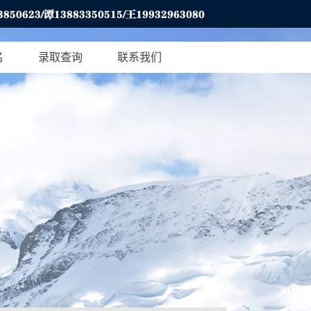
名
录取查询
联系我们