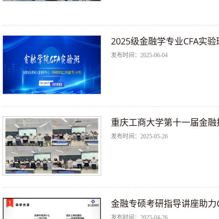
2025级金融学专业CFA实
发布时间：2025-06-04
重庆工商大学第十一届金融
发布时间：2025-05-26
金融专硕考研指导讲座助力
发布时间：2025-04-26