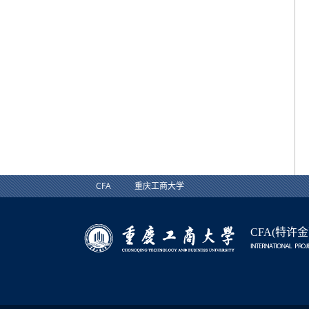
CFA
重庆工商大学
CFA(特许